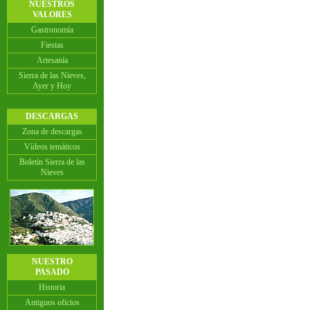
NUESTROS
VALORES
Gastronomía
Fiestas
Artesanía
Sierra de las Nieves,
Ayer y Hoy
DESCARGAS
Zona de descargas
Vídeos temáticos
Boletín Sierra de las
Nieves
NUESTRO
PASADO
Historia
Antiguos oficios