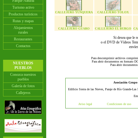
Parque Natural
Turismo activo
CALLEJERO YUNQUERA
CALLEJERO TOLOX
Productos turísticos
Rutas y mapas
Alojamientos
CALLEJERO GUARO
CALLEJERO EL BURGO
CA
rurales
Si desea que le r
Restaurantes
o el DVD de Vídeos Temát
Contactos
envíe
Para descomprimir archivos comprimi
Para abrir documentos en formato DO
NUESTROS
Para abrir documentos
PUEBLOS
Conozca nuestros
pueblos
Asociación Grupo d
Galería de fotos
Edificio Sierra de las Nieves, Paraje de Río Grande-Las
Callejeros
Em
Aviso legal
Condiciones de uso