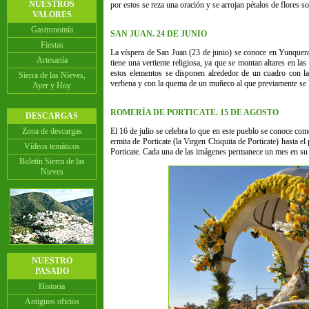
NUESTROS
por estos se reza una oración y se arrojan pétalos de flores so
VALORES
Gastronomía
SAN JUAN. 24 DE JUNIO
Fiestas
La víspera de San Juan (23 de junio) se conoce en Yunquera
Artesanía
tiene una vertiente religiosa, ya que se montan altares en l
estos elementos se disponen alrededor de un cuadro con l
Sierra de las Nieves,
verbena y con la quema de un muñeco al que previamente se le
Ayer y Hoy
ROMERÍA DE PORTICATE. 15 DE AGOSTO
DESCARGAS
Zona de descargas
El 16 de julio se celebra lo que en este pueblo se conoce com
ermita de Porticate (la Virgen Chiquita de Porticate) hasta e
Vídeos temáticos
Porticate. Cada una de las imágenes permanece un mes en su
Boletín Sierra de las
Nieves
NUESTRO
PASADO
Historia
Antiguos oficios