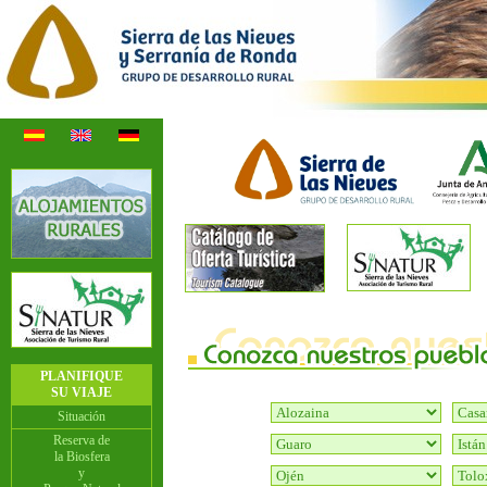
PLANIFIQUE
SU VIAJE
Situación
Reserva de
la Biosfera
y