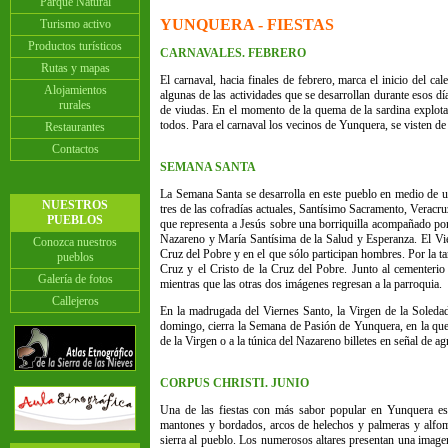
Parque Natural
YUNQUERA - FIESTAS
Turismo activo
Productos turísticos
CARNAVALES. FEBRERO
Rutas y mapas
El carnaval, hacia finales de febrero, marca el inicio del c
Alojamientos
algunas de las actividades que se desarrollan durante esos dí
rurales
de viudas. En el momento de la quema de la sardina explotan
todos. Para el carnaval los vecinos de Yunquera, se visten de a
Restaurantes
Contactos
SEMANA SANTA
La Semana Santa se desarrolla en este pueblo en medio de un
NUESTROS
tres de las cofradías actuales, Santísimo Sacramento, Verac
PUEBLOS
que representa a Jesús sobre una borriquilla acompañado por
Nazareno y María Santísima de la Salud y Esperanza. El Vier
Conozca nuestros
Cruz del Pobre y en el que sólo participan hombres. Por la 
pueblos
Cruz y el Cristo de la Cruz del Pobre. Junto al cementerio 
Galería de fotos
mientras que las otras dos imágenes regresan a la parroquia.
Callejeros
En la madrugada del Viernes Santo, la Virgen de la Soledad 
domingo, cierra la Semana de Pasión de Yunquera, en la que d
de la Virgen o a la túnica del Nazareno billetes en señal de a
CORPUS CHRISTI. JUNIO
Una de las fiestas con más sabor popular en Yunquera es e
mantones y bordados, arcos de helechos y palmeras y alfom
sierra al pueblo. Los numerosos altares presentan una imag