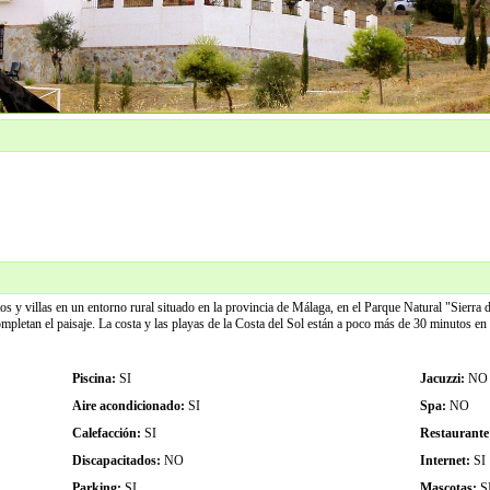
os y villas en un entorno rural situado en la provincia de Málaga, en el Parque Natural "Sier
ompletan el paisaje. La costa y las playas de la Costa del Sol están a poco más de 30 minutos e
Piscina:
SI
Jacuzzi:
NO
Aire acondicionado:
SI
Spa:
NO
Calefacción:
SI
Restaurante
Discapacitados:
NO
Internet:
SI
Parking:
SI
Mascotas:
S