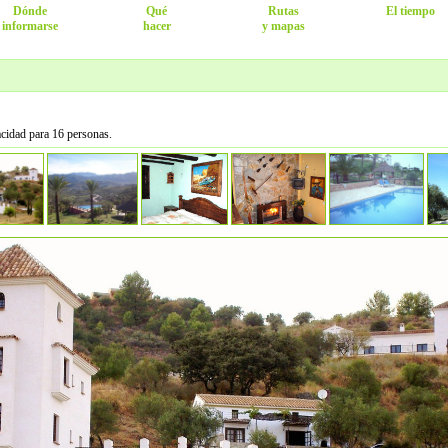
Dónde
Qué
Rutas
El tiempo
informarse
hacer
y mapas
acidad para 16 personas.