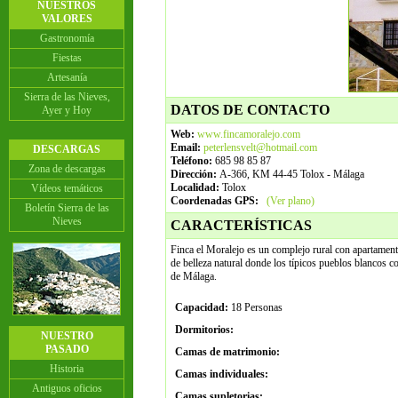
NUESTROS
VALORES
Gastronomía
Fiestas
Artesanía
Sierra de las Nieves,
DATOS DE CONTACTO
Ayer y Hoy
Web:
www.fincamoralejo.com
Email:
peterlensvelt@hotmail.com
DESCARGAS
Teléfono:
685 98 85 87
Zona de descargas
Dirección:
A-366, KM 44-45 Tolox - Málaga
Localidad:
Tolox
Vídeos temáticos
Coordenadas GPS:
(Ver plano)
Boletín Sierra de las
Nieves
CARACTERÍSTICAS
Finca el Moralejo es un complejo rural con apartament
de belleza natural donde los típicos pueblos blancos c
de Málaga.
Capacidad:
18 Personas
Dormitorios:
NUESTRO
PASADO
Camas de matrimonio:
Historia
Camas individuales:
Antiguos oficios
Camas supletorias: