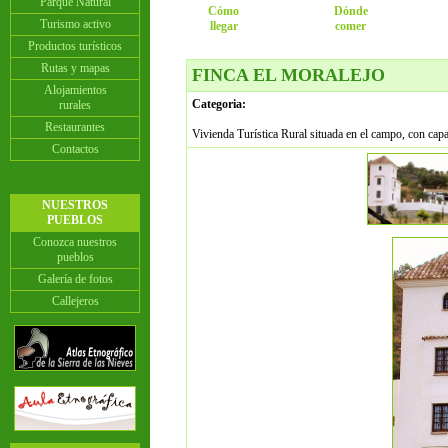
Parque Natural
Cómo
Dónde
Turismo activo
llegar
comer
Productos turísticos
Rutas y mapas
FINCA EL MORALEJO
Alojamientos
Categoria:
rurales
Restaurantes
Vivienda Turística Rural situada en el campo, con cap
Contactos
NUESTROS
PUEBLOS
Conozca nuestros
pueblos
Galería de fotos
Callejeros