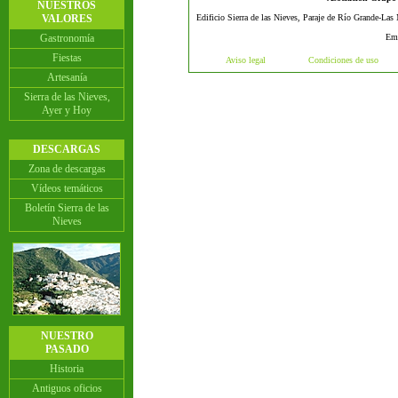
NUESTROS
VALORES
Edificio Sierra de las Nieves, Paraje de Río Grande-Las
Gastronomía
Em
Fiestas
Aviso legal
Condiciones de uso
Artesanía
Sierra de las Nieves,
Ayer y Hoy
DESCARGAS
Zona de descargas
Vídeos temáticos
Boletín Sierra de las
Nieves
NUESTRO
PASADO
Historia
Antiguos oficios