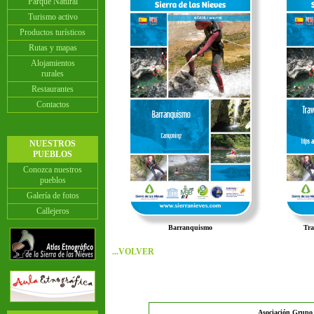
Parque Natural
Turismo activo
Productos turísticos
Rutas y mapas
Alojamientos
rurales
Restaurantes
Contactos
NUESTROS
PUEBLOS
Conozca nuestros
pueblos
Galería de fotos
Callejeros
Barranquismo
Tra
...VOLVER
Asociación Grupo d