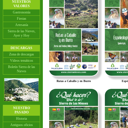
NUESTROS
VALORES
Gastronomía
Fiestas
Artesanía
Sierra de las Nieves,
Ayer y Hoy
DESCARGAS
Zona de descargas
Vídeos temáticos
Boletín Sierra de las
Nieves
Rutas a Caballo y en Burro
Espel
NUESTRO
PASADO
Historia
Antiguos oficios