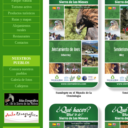
Parque Natural
Turismo activo
Productos turísticos
Rutas y mapas
Alojamientos
rurales
Restaurantes
Contactos
NUESTROS
PUEBLOS
Conozca nuestros
pueblos
Galería de fotos
Callejeros
Sumérgete en el Mundo de la
Send
Ornitología