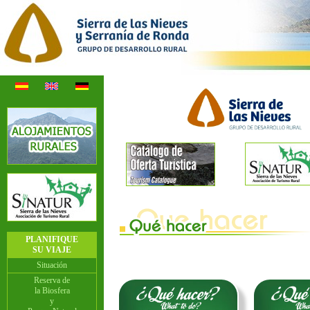
PLANIFIQUE
SU VIAJE
Situación
Reserva de
la Biosfera
y