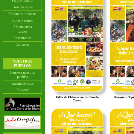
Parque Natural
Turismo activo
Productos turísticos
Rutas y mapas
Alojamientos
rurales
Restaurantes
Contactos
NUESTROS
PUEBLOS
Conozca nuestros
pueblos
Galería de fotos
Callejeros
Taller de Elaboración de Comida
Desayunos Típi
Casera