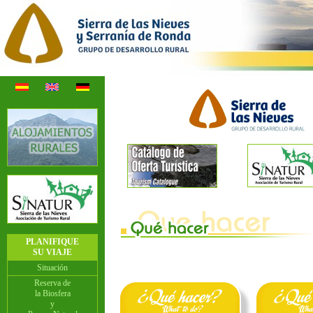
PLANIFIQUE
SU VIAJE
Situación
Reserva de
la Biosfera
y