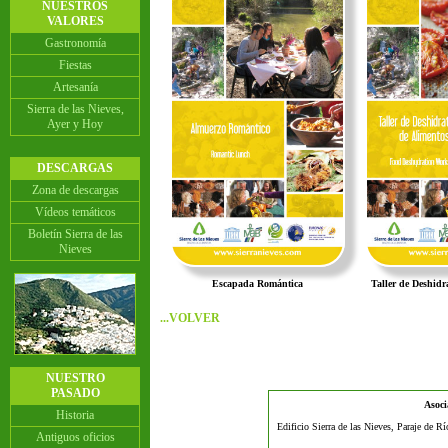
NUESTROS
VALORES
Gastronomía
Fiestas
Artesanía
Sierra de las Nieves,
Ayer y Hoy
DESCARGAS
Zona de descargas
Vídeos temáticos
Boletín Sierra de las
Nieves
Escapada Romántica
Taller de Deshidr
...VOLVER
NUESTRO
PASADO
Asoci
Historia
Edificio Sierra de las Nieves, Paraje de R
Antiguos oficios