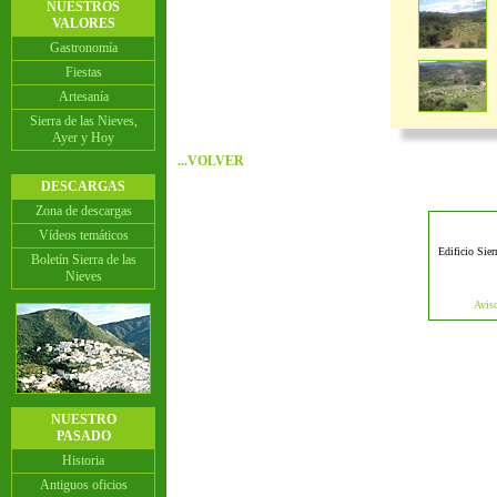
NUESTROS
VALORES
Gastronomía
Fiestas
Artesanía
Sierra de las Nieves,
Ayer y Hoy
...VOLVER
DESCARGAS
Zona de descargas
Vídeos temáticos
Edificio Sier
Boletín Sierra de las
Nieves
Aviso
NUESTRO
PASADO
Historia
Antiguos oficios