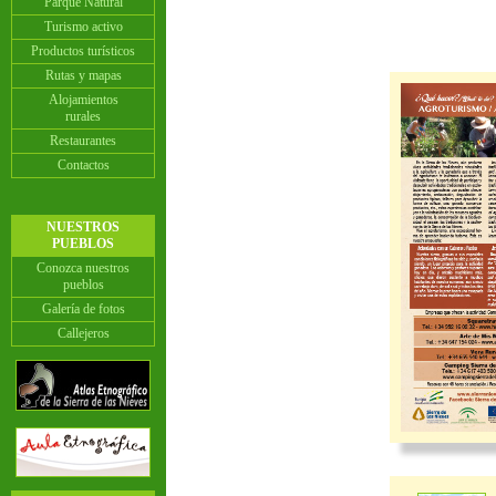
Parque Natural
Turismo activo
Productos turísticos
Rutas y mapas
Alojamientos
rurales
Restaurantes
Contactos
NUESTROS
PUEBLOS
Conozca nuestros
pueblos
Galería de fotos
Callejeros