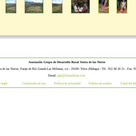
Asociación Grupo de Desarrollo Rural Sierra de las Nieves
ra de las Nieves, Paraje de Río Grande-Las Millanas, s/n - 29109- Tolox (Málaga) - Tlf.: 952 48 28 21 - Fax: 
Email:
agdr@sierranieves.com
 legal
Condiciones de uso
Política de privacidad
Política de cookies
Canal del In