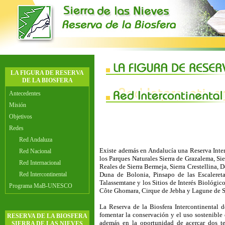
LA FIGURA DE RESERVA
DE LA BIOSFERA
Antecedentes
Misión
Objetivos
Redes
Red Andaluza
Existe además en Andalucía una Reserva Inter
Red Nacional
los Parques Naturales Sierra de Grazalema, Sie
Red Internacional
Reales de Sierra Bermeja, Sierra Crestellina,
Red Intercontinental
Duna de Bolonia, Pinsapo de las Escaleret
Talassemtane y los Sitios de Interés Biológi
Programa MaB-UNESCO
Côte Ghomara, Cirque de Jebha y Lagune de S
La Reserva de la Biosfera Intercontinental 
fomentar la conservación y el uso sostenible 
RESERVA DE LA BIOSFERA
además en la oportunidad de acercar dos ter
SIERRA DE LAS NIEVES