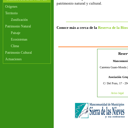
patrimonio natural y cultural.
Orígenes
Territorio
Zonificación
Patrimonio Natural
Conoce más a cerca de la
Reserva de la Bios
Paisaje
Ecosistemas
Clima
Patrimonio Cultural
Reserv
Actuaciones
Mancomunida
Carretera Guaro-Monda 2
Asociación Grup
C/ Del Pozo, 17 - 29
Aviso legal