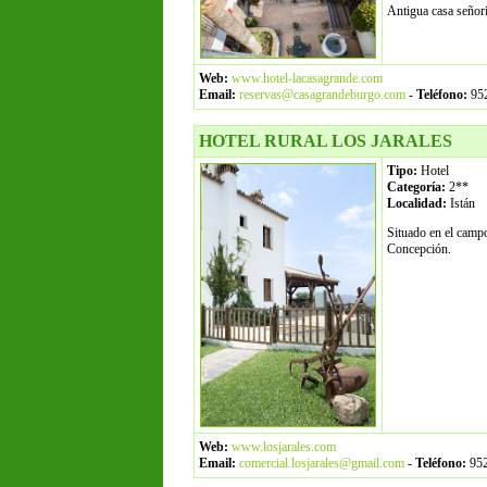
Antigua casa señori
Web:
www.hotel-lacasagrande.com
Email:
reservas@casagrandeburgo.com
-
Teléfono:
952
HOTEL RURAL LOS JARALES
Tipo:
Hotel
Categoría:
2**
Localidad:
Istán
Situado en el campo
Concepción.
Web:
www.losjarales.com
Email:
comercial.losjarales@gmail.com
-
Teléfono:
952