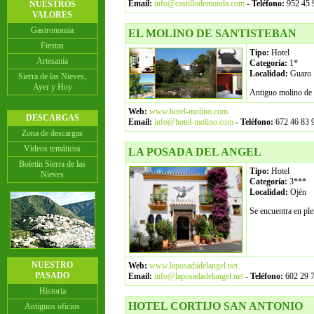
Email:
info@castillodemonda.com
-
Teléfono:
952 45 9
NUESTROS
VALORES
Gastronomía
EL MOLINO DE SANTISTEBAN
Fiestas
Tipo:
Hotel
Artesanía
Categoría:
1*
Localidad:
Guaro
Sierra de las Nieves,
Ayer y Hoy
Antiguo molino de h
Web:
www.hotel-molino.com
DESCARGAS
Email:
info@hotel-molino.com
-
Teléfono:
672 46 83 9
Zona de descargas
Vídeos temáticos
LA POSADA DEL ANGEL
Boletín Sierra de las
Tipo:
Hotel
Nieves
Categoría:
3***
Localidad:
Ojén
Se encuentra en ple
NUESTRO
Web:
www.laposadadelangel.net
PASADO
Email:
info@laposadadelangel.net
-
Teléfono:
602 29 
Historia
HOTEL CORTIJO SAN ANTONIO
Antiguos oficios