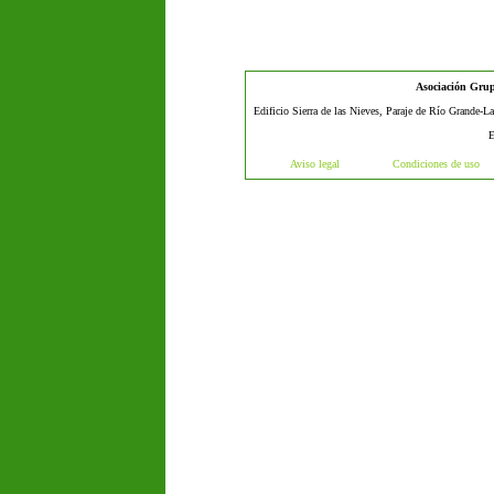
Asociación Grup
Edificio Sierra de las Nieves, Paraje de Río Grande-L
E
Aviso legal
Condiciones de uso