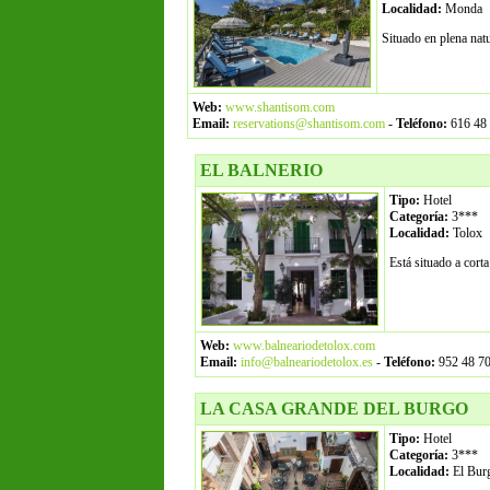
Localidad:
Monda
Situado en plena natu
Web:
www.shantisom.com
Email:
reservations@shantisom.com
-
Teléfono:
616 48 
EL BALNERIO
Tipo:
Hotel
Categoría:
3***
Localidad:
Tolox
Está situado a corta
Web:
www.balneariodetolox.com
Email:
info@balneariodetolox.es
-
Teléfono:
952 48 70
LA CASA GRANDE DEL BURGO
Tipo:
Hotel
Categoría:
3***
Localidad:
El Bur