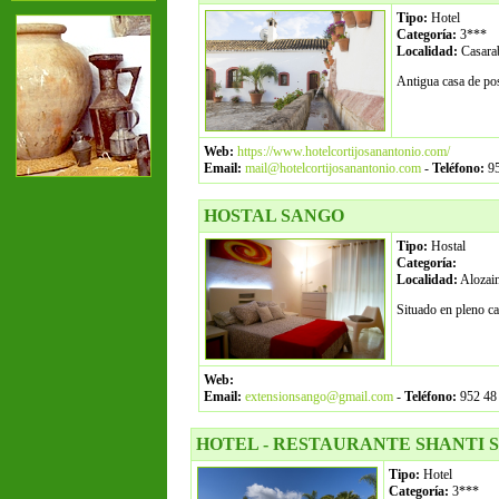
Tipo:
Hotel
Categoría:
3***
Localidad:
Casara
Antigua casa de pos
Web:
https://www.hotelcortijosanantonio.com/
Email:
mail@hotelcortijosanantonio.com
-
Teléfono:
95
HOSTAL SANGO
Tipo:
Hostal
Categoría:
Localidad:
Alozai
Situado en pleno c
Web:
Email:
extensionsango@gmail.com
-
Teléfono:
952 48 
HOTEL - RESTAURANTE SHANTI
Tipo:
Hotel
Categoría:
3***