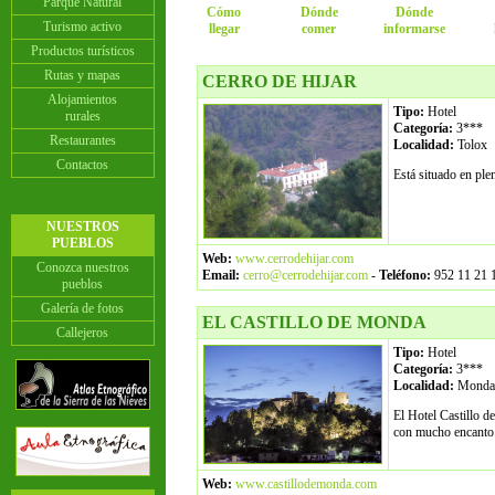
Parque Natural
Cómo
Dónde
Dónde
Turismo activo
llegar
comer
informarse
Productos turísticos
Rutas y mapas
CERRO DE HIJAR
Alojamientos
Tipo:
Hotel
rurales
Categoría:
3***
Restaurantes
Localidad:
Tolox
Contactos
Está situado en ple
NUESTROS
PUEBLOS
Web:
www.cerrodehijar.com
Conozca nuestros
Email:
cerro@cerrodehijar.com
-
Teléfono:
952 11 21 1
pueblos
Galería de fotos
EL CASTILLO DE MONDA
Callejeros
Tipo:
Hotel
Categoría:
3***
Localidad:
Mond
El Hotel Castillo d
con mucho encanto
Web:
www.castillodemonda.com