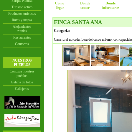
Parque Natural
Cómo
Dónde
Dónde
Turismo activo
llegar
comer
informarse
Productos turísticos
Rutas y mapas
FINCA SANTA ANA
Alojamientos
Categoria:
rurales
Restaurantes
Casa rural ubicada fuera del casco urbano, con capacida
Contactos
NUESTROS
PUEBLOS
Conozca nuestros
pueblos
Galería de fotos
Callejeros