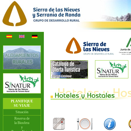
PLANIFIQUE
SU VIAJE
Situación
Reserva de
la Biosfera
y