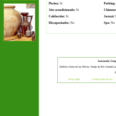
Piscina:
Si
Parking:
Aire acondicionado:
Si
Chimene
Calefacción:
Si
Jacuzzi:
Discapacitados:
No
Spa:
No
Asociación Grup
Edificio Sierra de las Nieves, Paraje de Río Grande-L
E
Aviso legal
Condiciones de uso