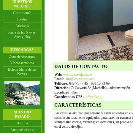
NUESTROS
VALORES
Gastronomía
Fiestas
Artesanía
Sierra de las Nieves,
Ayer y Hoy
DESCARGAS
Zona de descargas
Vídeos temáticos
DATOS DE CONTACTO
Boletín Sierra de las
Nieves
Web:
www.casasojen.com
Email:
info@casasojen.com
Teléfono:
648 71 47 45 - 638 13 73 69
Dirección:
C/ Calvario 3e (Marbella) - administración
Localidad:
Ojén
Coordenadas GPS:
(Ver plano)
CARACTERÍSTICAS
NUESTRO
Las casas se alquilan por semana y están ubicadas en e
PASADO
casas están totalmente equipadas para hacer su estancia l
siempre una cocina, terraza y, en ocasiones, su propia p
Historia
en el centro de Ojén.
Antiguos oficios