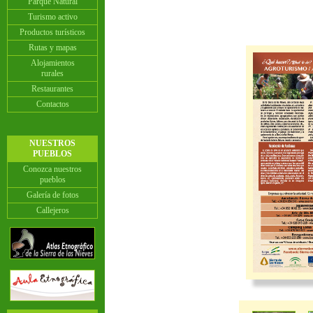
Parque Natural
Turismo activo
Productos turísticos
Rutas y mapas
Alojamientos
rurales
Restaurantes
Contactos
NUESTROS
PUEBLOS
Conozca nuestros
pueblos
Galería de fotos
Callejeros