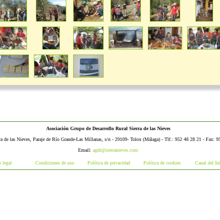
Asociación Grupo de Desarrollo Rural Sierra de las Nieves
ra de las Nieves, Paraje de Río Grande-Las Millanas, s/n - 29109- Tolox (Málaga) - Tlf.: 952 48 28 21 - Fax: 
Email:
agdr@sierranieves.com
 legal
Condiciones de uso
Política de privacidad
Política de cookies
Canal del In