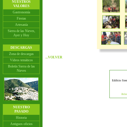
NUESTROS
VALORES
Gastronomía
Fiestas
Artesanía
Sierra de las Nieves,
Ayer y Hoy
DESCARGAS
Zona de descargas
...VOLVER
Vídeos temáticos
Boletín Sierra de las
Nieves
Edificio Sier
Aviso
NUESTRO
PASADO
Historia
Antiguos oficios