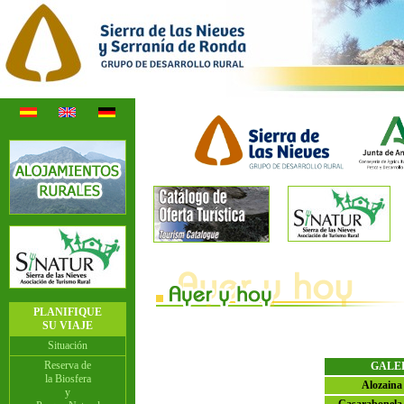
PLANIFIQUE
SU VIAJE
Situación
Reserva de
GALE
la Biosfera
Alozaina
y