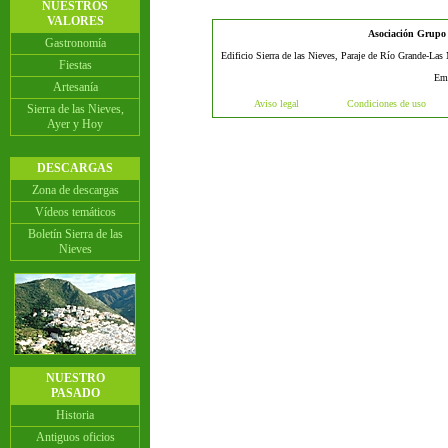
NUESTROS
VALORES
Asociación Grupo d
Gastronomía
Edificio Sierra de las Nieves, Paraje de Río Grande-Las
Fiestas
Em
Artesanía
Aviso legal
Condiciones de uso
Sierra de las Nieves,
Ayer y Hoy
DESCARGAS
Zona de descargas
Vídeos temáticos
Boletín Sierra de las
Nieves
NUESTRO
PASADO
Historia
Antiguos oficios