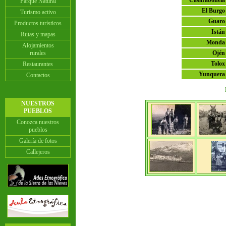
Casarabonela
Parque Natural
El Burgo
Turismo activo
Guaro
Productos turísticos
Istán
Rutas y mapas
Monda
Alojamientos
rurales
Ojén
Tolox
Restaurantes
Yunquera
Contactos
NUESTROS
PUEBLOS
Conozca nuestros
pueblos
Galería de fotos
Callejeros