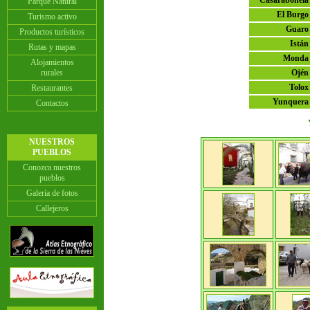
Casarabonela
Parque Natural
El Burgo
Turismo activo
Guaro
Productos turísticos
Istán
Rutas y mapas
Monda
Alojamientos
rurales
Ojén
Tolox
Restaurantes
Yunquera
Contactos
NUESTROS
PUEBLOS
Conozca nuestros
pueblos
Galería de fotos
Callejeros