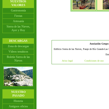
NUESTROS
VALORES
Gastronomía
Fiestas
Artesanía
Sierra de las Nieves,
Ayer y Hoy
DESCARGAS
Asociación Grupo d
Zona de descargas
Edificio Sierra de las Nieves, Paraje de Río Grande-Las
Vídeos temáticos
Em
Boletín Sierra de las
Nieves
Aviso legal
Condiciones de uso
NUESTRO
PASADO
Historia
Antiguos oficios