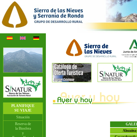
PLANIFIQUE
SU VIAJE
Situación
Reserva de
GALE
la Biosfera
Alozaina
y