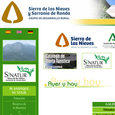
PLANIFIQUE
SU VIAJE
Situación
Reserva de
GALE
la Biosfera
Alozaina
y