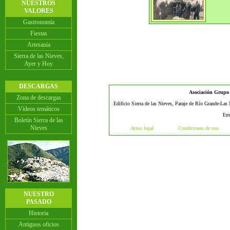
NUESTROS
VALORES
Gastronomía
Fiestas
Artesanía
Sierra de las Nieves,
Ayer y Hoy
DESCARGAS
Asociación Grupo d
Zona de descargas
Edificio Sierra de las Nieves, Paraje de Río Grande-Las
Vídeos temáticos
Em
Boletín Sierra de las
Nieves
Aviso legal
Condiciones de uso
NUESTRO
PASADO
Historia
Antiguos oficios