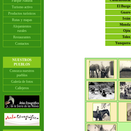
Casarabonela
Parque Natural
El Burgo
Turismo activo
Guaro
Productos turísticos
Istán
Rutas y mapas
Monda
Alojamientos
rurales
Ojén
Tolox
Restaurantes
Yunquera
Contactos
NUESTROS
PUEBLOS
Conozca nuestros
pueblos
Galería de fotos
Callejeros